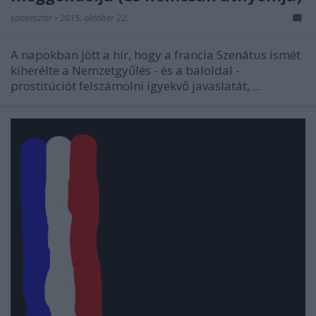
sooseszter
•
2015. október 22.
A napokban jött a hír, hogy a francia Szenátus ismét
kiherélte a Nemzetgyűlés - és a baloldal -
prostitúciót felszámolni igyekvő javaslatát, ...