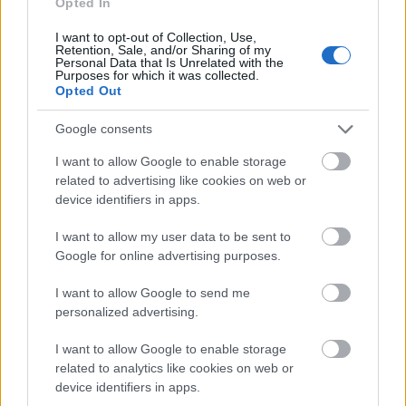
Opted In
polgármester az egyik
esélyese
a republikánusok
jövőre esedékes előválasztásának: ha valakivel ...
I want to opt-out of Collection, Use,
Retention, Sale, and/or Sharing of my
Personal Data that Is Unrelated with the
Purposes for which it was collected.
Opted Out
Google consents
I want to allow Google to enable storage
related to advertising like cookies on web or
device identifiers in apps.
I want to allow my user data to be sent to
Google for online advertising purposes.
I want to allow Google to send me
personalized advertising.
I want to allow Google to enable storage
232. Pogátsa Zoltán: „A bérköltség-
related to analytics like cookies on web or
vita eszköz a neoliberalizmus
device identifiers in apps.