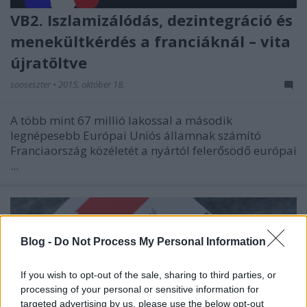
VB2. Iszlamizálódás, dezintegráció és
menekültkérdés a franciáknál – vita
újratöltve
sooseszter
•
2015. október 18.
A több mint 67 millió lakossal a második
legnépesebb Európai Uniós államnak számító
Franciaország közéletét a nyártól felerősödő európai
...
Blog -
Do Not Process My Personal Information
If you wish to opt-out of the sale, sharing to third parties, or
processing of your personal or sensitive information for
targeted advertising by us, please use the below opt-out