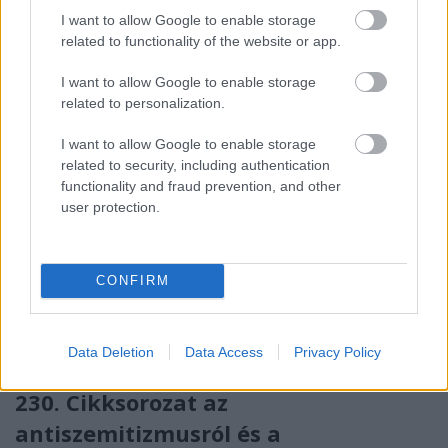
kezében”
I want to allow Google to enable storage
related to functionality of the website or app.
sooseszter
•
2015. szeptember 03.
I want to allow Google to enable storage
A francia politika és gazdaság legnagyobb
related to personalization.
problémája a munkanélküliség, a munkahelyek
hiánya, olyannyira, hogy Hollande elnök nyíltan ettől
a ...
I want to allow Google to enable storage
related to security, including authentication
functionality and fraud prevention, and other
231. Te is lehetsz De Gaulle!
user protection.
sooseszter
•
2015. augusztus 14.
"Orbán Viktor szerint „kontinensünkön ma mi,
CONFIRM
magyarok vagyunk a földrész gaulle-istái”. Ez
vélhetően azt is jelenti, hogy a magyar
miniszterelnök ...
Data Deletion
Data Access
Privacy Policy
230. Cikksorozat az
antiszemitizmusról és a