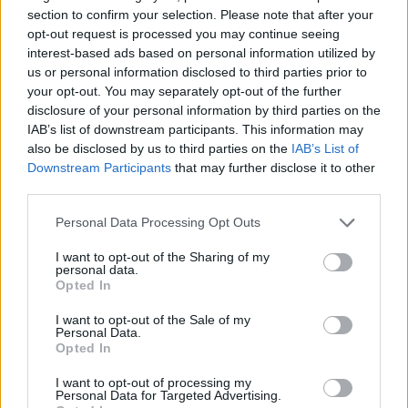
section to confirm your selection. Please note that after your
opt-out request is processed you may continue seeing
interest-based ads based on personal information utilized by
us or personal information disclosed to third parties prior to
your opt-out. You may separately opt-out of the further
disclosure of your personal information by third parties on the
234. Baloldali összefogás,
IAB’s list of downstream participants. This information may
also be disclosed by us to third parties on the
IAB’s List of
természetesen magyar áthallásokkal
Downstream Participants
that may further disclose it to other
third parties.
sooseszter
•
2015. október 18.
Please note that this website/app uses one or more Google
Personal Data Processing Opt Outs
A francia Szocialista Párt a napokban tartja
services and may gather and store information including but
not limited to your visit or usage behaviour. You may click to
I want to opt-out of the Sharing of my
úgynevezett referendumát a baloldali összefogás
personal data.
grant or deny consent to Google and its third-party tags to
jövőjéről. Azt kérdezik a baloldal fásult népétől, ...
Opted In
use your data for below specified purposes in below Google
consent section.
I want to opt-out of the Sale of my
233. A nép túl gyorsan felejt
Personal Data.
Opted In
sooseszter
•
2015. október 04.
I want to opt-out of processing my
Personal Data for Targeted Advertising.
Alain Juppé volt miniszterelnök, bordeaux-i