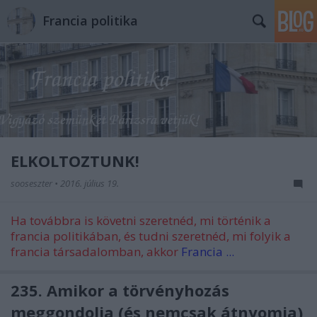
Francia politika
ELKÖLTÖZTÜNK!
sooseszter
•
2016. július 19.
Ha továbbra is követni szeretnéd, mi történik a
francia politikában, és tudni szeretnéd, mi folyik a
francia társadalomban, akkor
Francia ...
235. Amikor a törvényhozás
meggondolja (és nemcsak átnyomja)