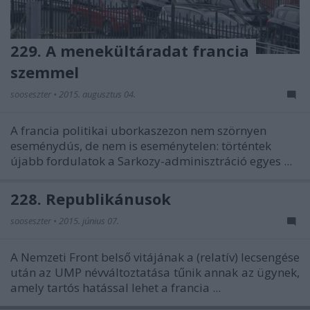
229. A menekültáradat francia
szemmel
sooseszter
•
2015. augusztus 04.
A francia politikai uborkaszezon nem szörnyen
eseménydús, de nem is eseménytelen: történtek
újabb fordulatok a Sarkozy-adminisztráció egyes ...
228. Republikánusok
sooseszter
•
2015. június 07.
A Nemzeti Front belső vitájának a (relatív) lecsengése
után az UMP névváltoztatása tűnik annak az ügynek,
amely tartós hatással lehet a francia ...